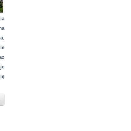
ia
na
a,
ie
az
je
ię
…