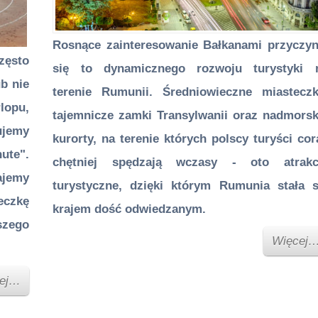
Rosnące zainteresowanie Bałkanami przyczyn
zęsto
się to dynamicznego rozwoju turystyki 
ub nie
terenie Rumunii. Średniowieczne miasteczk
lopu,
tajemnicze zamki Transylwanii oraz nadmorsk
ujemy
kurorty, na terenie których polscy turyści cor
ute".
chętniej spędzają wczasy - oto atrakc
dajemy
turystyczne, dzięki którym Rumunia stała s
czkę
krajem dość odwiedzanym.
szego
Więcej
ej…